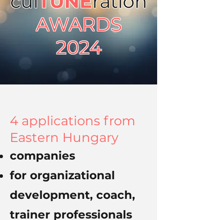
cul
TUNE
ration
AWARDS
2024
4 applications from
Eastern Hungary
companies
for organizational
development, coach,
trainer professionals