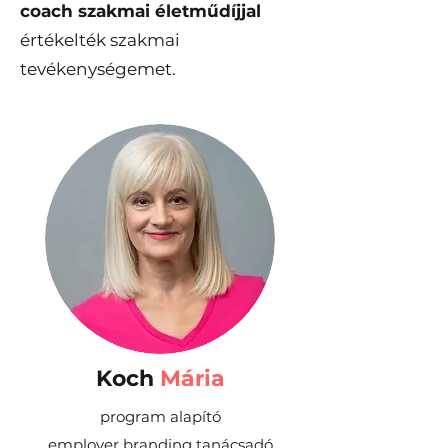
coach szakmai életműdíjjal
értékelték szakmai
tevékenységemet.
Koch
Mária
program alapító
employer branding tanácsadó