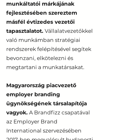
munkáltatói márkájának
fejlesztésében szereztem
másfél évtizedes vezetői
tapasztalatot.
Vállalatvezetőkkel
való munkámban stratégiai
rendszerek felépítésével segítek
bevonzani, elkötelezni és
megtartani a munkatársakat.
Magyarország piacvezető
employer branding
ügynökségének társalapítója
vagyok.
A Brandfizz csapatával
az Employer Brand
International szervezésében
2017-ben megvalósult budapesti