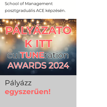
School of Management
posztgraduális ACE képzésén.
PÁLYÁZATO
K ITT
cul
TUNE
ration
AWARDS 2024
Pályázz
egyszerűen!