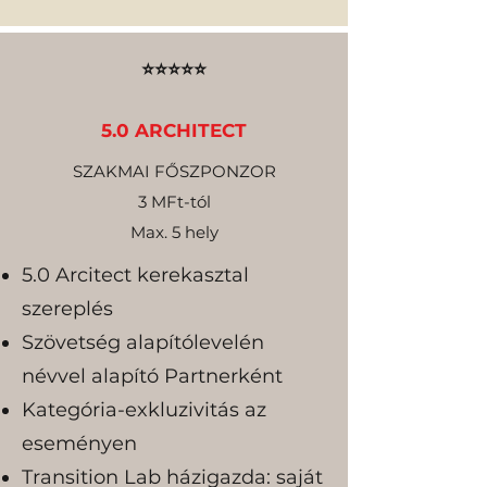
​⭐⭐⭐⭐⭐
5.0 ARCHITECT
SZAKMAI FŐSZPONZOR
3 MFt-tól
Max. 5 hely
5.0 Arcitect kerekasztal
szereplés
Szövetség alapítólevelén
névvel alapító Partnerként
Kategória-exkluzivitás az
eseményen
Transition Lab házigazda: saját