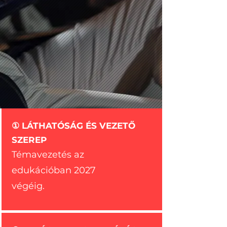
① LÁTHATÓSÁG ÉS VEZETŐ
SZEREP
Témavezetés az
edukációban 2027
végéig.