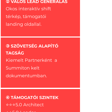
② VALÓS LEAD GENERÁLÁS
Okos interaktív shift
térkép, támogatói
landing oldallal.
③ SZÖVETSÉG ALAPÍTÓ
TAGSÁG
Kiemelt Partnerként a
Summiton kelt
dokumentumban.
④ TÁMOGATÓI SZINTEK
⭐⭐⭐5.0 Architect