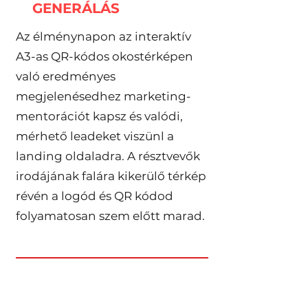
GENERÁLÁS
Az élménynapon az interaktív
A3-as QR-kódos okostérképen
való eredményes
megjelenésedhez marketing-
mentorációt kapsz és valódi,
mérhető leadeket viszünl a
landing oldaladra. A résztvevők
irodájának falára kikerülő térkép
révén a logód és QR kódod
folyamatosan szem előtt marad.