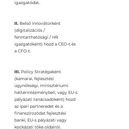
igazgatódat.
II.
Belső innovátorként
(digitalizációs /
fenntarthatósági / HR
igazgatóként) hozd a CEO-t és
a CFO-t.
III.
Policy Stratégaként
(kamarai, fejlesztési
ügynökségi, minisztériumi
háttérintézménybeli, vagy EU-s
pályázati tanácsadóként) hozd
az ipari partneredet és a
finanszírozódat fejlesztési
banki, EU-s pályázati vagy
kockázati tőke oldalról.