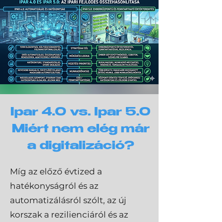
Ipar 4.0 vs. Ipar 5.0
Miért nem elég már
a digitalizáció?
Míg az előző évtized a
hatékonyságról és az
automatizálásról szólt, az új
korszak a rezilienciáról és az