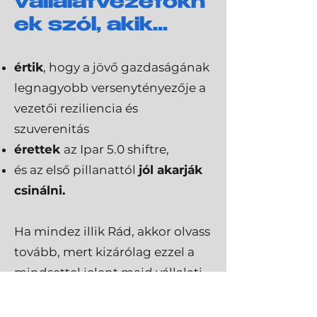
vállalatvezetőkn
ek szól, akik...
é
rtik
, hogy a jövő gazdaságának
legnagyobb versenytényezője a
vezetői reziliencia és
szuverenitás
érettek
az Ipar 5.0 shiftre,
és az első pillanattól
jól akarják
csinálni.
Ha mindez illik Rád, akkor olvass
tovább, mert kizárólag ezzel a
mindsettel jelent majd vállalati
szintlépést Számodra az...
👇