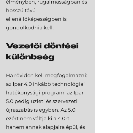
élményben, rugalmasságban és
hosszú távú
ellenállóképességben is
gondolkodnia kell.
Vezetői döntési
különbség
Ha röviden kell megfogalmazni:
az Ipar 4.0 inkább technológiai
hatékonysági program, az Ipar
5.0 pedig üzleti és szervezeti
újraszabás is egyben. Az 5.0
ezért nem váltja ki a 4.0-t,
hanem annak alapjaira épül, és