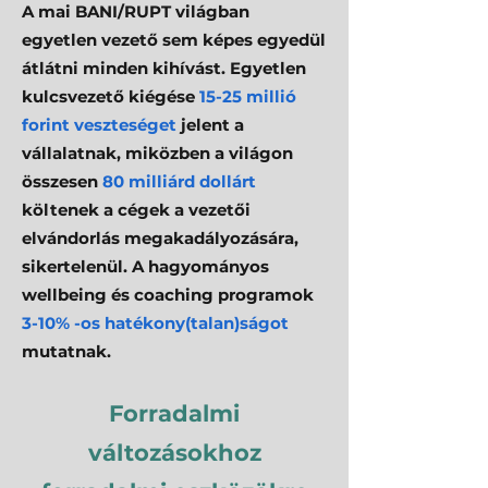
A mai BANI/RUPT világban
egyetlen vezető sem képes egyedül
átlátni minden kihívást. Egyetlen
kulcsvezető kiégése
15-25 millió
forint veszteséget
jelent a
vállalatnak, miközben a világon
összesen
80 milliárd dollárt
költenek a cégek a vezetői
elvándorlás megakadályozására,
sikertelenül. A hagyományos
wellbeing és coaching programok
3-10% -os hatékony(talan)ságot
mutatnak.
Forradalmi
változásokhoz