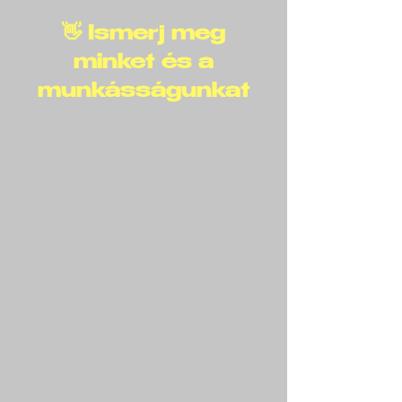
👋 Ismerj meg
minket és a
munkásságunkat