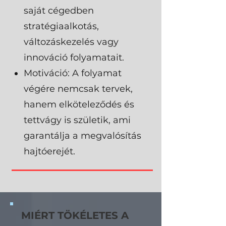
saját cégedben
stratégiaalkotás,
változáskezelés vagy
innováció folyamatait.
Motiváció: A folyamat
végére nemcsak tervek,
hanem elköteleződés és
tettvágy is születik, ami
garantálja a megvalósítás
hajtóerejét.
MIÉRT TÖKÉLETES A