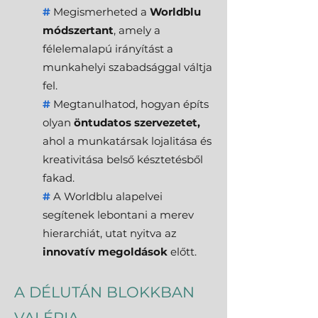
#
M
egismerheted a
Worldblu
módszertant
, amely a
félelemalapú irányítást a
munkahelyi szabadsággal váltja
fel.
#
Megtanulhatod, hogyan építs
olyan
öntudatos szervezetet,
ahol a munkatársak lojalitása és
kreativitása belső késztetésből
fakad.
#
A Worldblu alapelvei
segítenek lebontani a merev
hierarchiát, utat nyitva az
innovatív megoldások
előtt.
A DÉLUTÁN BLOKKBAN
VALÉRIA