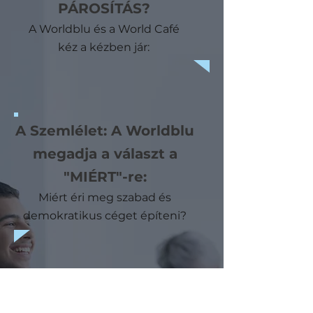
PÁROSÍTÁS?
A Worldblu és a World Café
kéz a kézben jár:
A Szemlélet: A Worldblu
megadja a választ a
"MIÉRT"-re:
Miért éri meg szabad és
demokratikus céget építeni?
A Módszer: A World