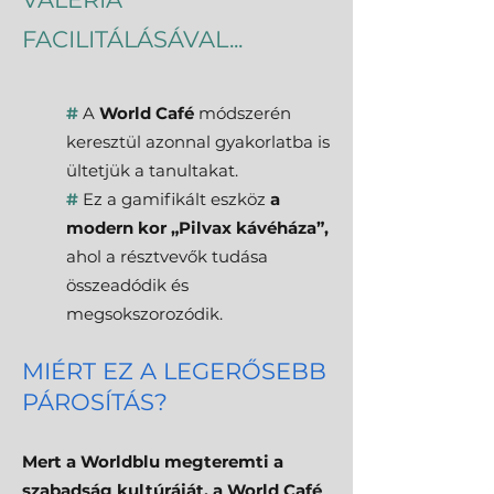
FACILITÁLÁSÁVAL...
#
A
World Café
módszerén
keresztül azonnal gyakorlatba is
ültetjük a tanultakat.
#
Ez a gamifikált eszköz
a
modern kor „Pilvax kávéháza”,
ahol a résztvevők tudása
összeadódik és
megsokszorozódik.
MIÉRT EZ A LEGERŐSEBB
PÁROSÍTÁS?
Mert a Worldblu megteremti a
szabadság kultúráját, a World Café