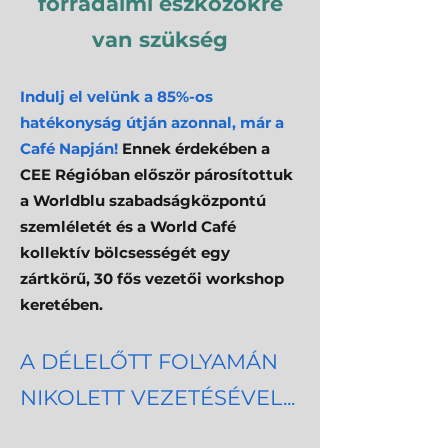
forradalmi eszközökre
van szükség
Indulj el velünk a
85%-os
hatékonyság útján azonnal, már a
Café Napján!
Ennek érdekében a
CEE Régióban először párosítottuk
a Worldblu szabadságközpontú
szemléletét és a World Café
kollektív bölcsességét egy
zártkörű, 30 fős vezetői workshop
keretében.
A DÉLELŐTT FOLYAMÁN
NIKOLETT VEZETÉSÉVEL...