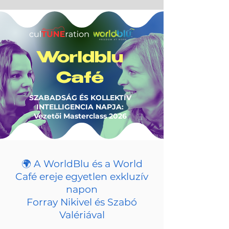
Worldblu
Café
SZABADSÁG ÉS KOLLEKTÍV
INTELLIGENCIA NAPJA:
Vezetői Masterclass 2026
🌍 A WorldBlu és a World
Café ereje egyetlen exkluzív
napon
Forray Nikivel és Szabó
Valériával