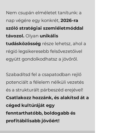
Nem csupán elméletet tanítunk: a
nap végére egy konkrét,
2026-ra
szóló stratégiai szemléletmóddal
távozol.
Olyan
unikális
tudásközösség
része lehetsz, ahol a
régió legsikeresebb felsővezetőivel
együtt gondolkodhatsz a jövőről.
Szabadítsd fel a csapatodban rejlő
potenciált a félelem nélküli vezetés
és a strukturált párbeszéd erejével!
Csatlakozz hozzánk, és alakítsd át a
céged kultúráját egy
fenntarthatóbb, boldogabb és
profitábilisabb jövőért!