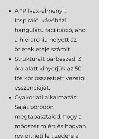
A "Pilvax-élmény":
Inspiráló, kávéházi
hangulatú facilitáció, ahol
a hierarchia helyett az
ötletek ereje számít.
Strukturált párbeszéd: 3
óra alatt kinyerjük az 50
fős kör összesített vezetői
esszenciáját.
Gyakorlati alkalmazás:
Saját bőrödön
megtapasztalod, hogy a
módszer miért és hogyan
rövidítheti le tizedére a