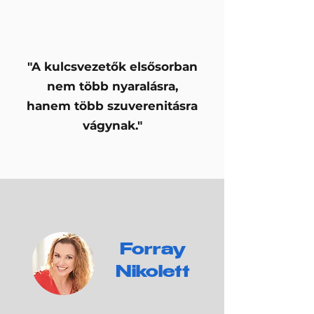
"A kulcsvezetők elsősorban
nem több nyaralásra,
hanem több szuverenitásra
vágynak."
Forray
Nikolett