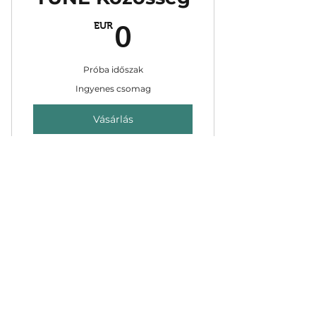
0EUR
EUR
0
Próba időszak
Ingyenes csomag
Vásárlás
Részvétel a teszt
folyamatban
culTUNEration előadás
felvételek
Konferencia speaker corner
Élő webinárok