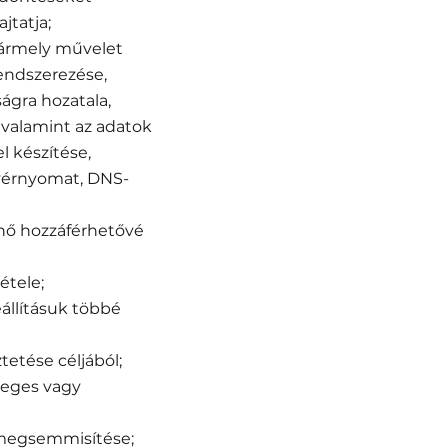
jtatja;
 bármely művelet
rendszerezése,
ságra hozatala,
 valamint az adatok
l készítése,
enyérnyomat, DNS-
énő hozzáférhetővé
étele;
eállításuk többé
tetése céljából;
gleges vagy
i megsemmisítése;