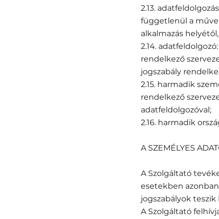
2.13. adatfeldolgoz
függetlenül a művel
alkalmazás helyétől,
2.14. adatfeldolgozó
rendelkező szervezet
jogszabály rendelkez
2.15. harmadik szem
rendelkező szerveze
adatfeldolgozóval;
2.16. harmadik orsz
A SZEMÉLYES ADAT
A Szolgáltató tevék
esetekben azonban a
jogszabályok teszik
A Szolgáltató felhí