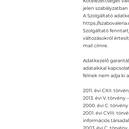
Kötelezettséget vál
jelen szabályzatban
A Szolgáltató adatk
https://szabovaleri
Szolgáltató fenntar
változásokról értesí
mail címre.
Adatkezelő garantál
adataikkal kapcsola
félnek nem adja ki 
2011. évi CXII. törv
2013. évi V. törvény 
2000. évi C. törvény 
2001. évi CVIII. tör
információs társadal
2003. évi C. törvény 