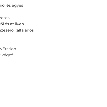
iről és egyes
zetes
 és az ilyen
zéséről (általános
NEration
t végző