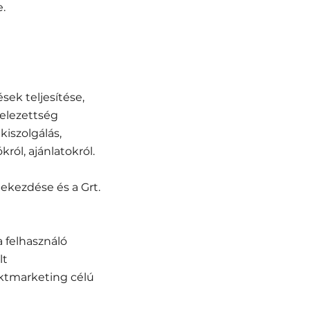
.
ek teljesítése,
telezettség
kiszolgálás,
ról, ajánlatokról.
 bekezdése és a Grt.
a felhasználó
lt
rektmarketing célú