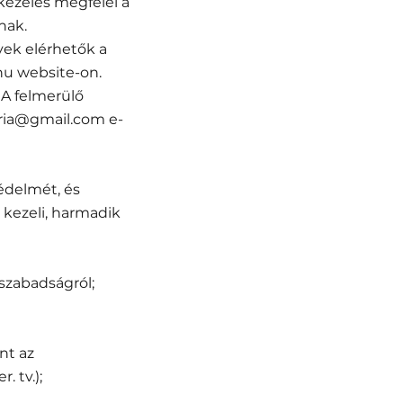
kezelés megfelel a
nak.
vek elérhetők a
hu website-on.
 A felmerülő
leria@gmail.com e-
védelmét, és
 kezeli, harmadik
ószabadságról;
nt az
 tv.);