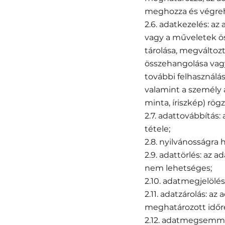
meghozza és végreha
2.6. adatkezelés: a
vagy a műveletek ös
tárolása, megváltozt
összehangolása vagy
további felhasználá
valamint a személy a
minta, íriszkép) rögz
2.7. adattovábbítás
tétele;
2.8. nyilvánosságra 
2.9. adattörlés: az 
nem lehetséges;
2.10. adatmegjelölés
2.11. adatzárolás: a
meghatározott időre
2.12. adatmegsemmis