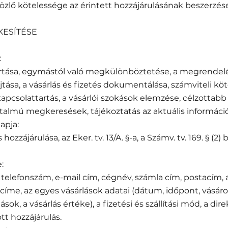
özlő kötelessége az érintett hozzájárulásának beszerzése
KESÍTÉSE
:
artása, egymástól való megkülönböztetése, a megrendelés
sa, a vásárlás és fizetés dokumentálása, számviteli kö
 kapcsolattartás, a vásárlói szokások elemzése, célzottabb 
talmú megkeresések, tájékoztatás az aktuális információk
apja:
hozzájárulása, az Eker. tv. 13/A. §-a, a Számv. tv. 169. § (2)
:
 telefonszám, e-mail cím, cégnév, számla cím, postacím, 
íme, az egyes vásárlások adatai (dátum, időpont, vásáro
sok, a vásárlás értéke), a fizetési és szállítási mód, a di
t hozzájárulás.