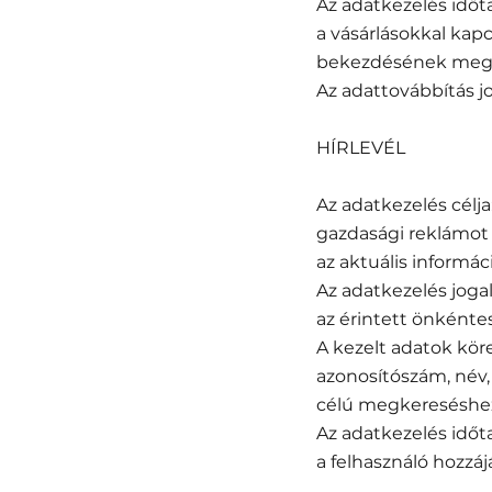
Az adatkezelés időt
a vásárlásokkal kapc
bekezdésének megfe
Az adattovábbítás jo
HÍRLEVÉL
Az adatkezelés célja
gazdasági reklámot i
az aktuális informáci
Az adatkezelés jogal
az érintett önkéntes
A kezelt adatok köre
azonosítószám, név,
célú megkereséshez 
Az adatkezelés időt
a felhasználó hozzáj