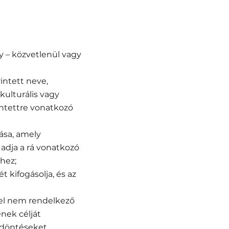
y – közvetlenül vagy
intett neve,
 kulturális vagy
rintettre vonatkozó
tása, amely
 adja a rá vonatkozó
hez;
t kifogásolja, és az
ggel nem rendelkező
nek célját
ó döntéseket