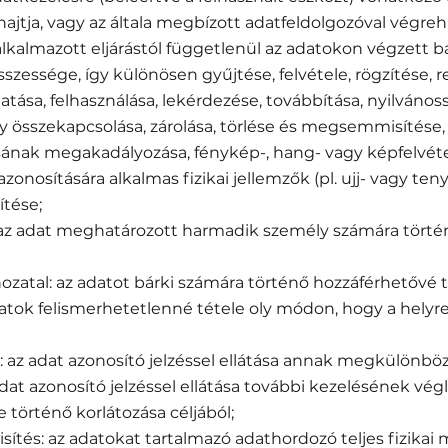
jtja, vagy az általa megbízott adatfeldolgozóval végreha
z alkalmazott eljárástól függetlenül az adatokon végzett
szessége, így különösen gyűjtése, felvétele, rögzítése, 
atása, felhasználása, lekérdezése, továbbítása, nyilvános
 összekapcsolása, zárolása, törlése és megsemmisítése,
sának megakadályozása, fénykép-, hang- vagy képfelvéte
zonosítására alkalmas fizikai jellemzők (pl. ujj- vagy t
ítése;
: az adat meghatározott harmadik személy számára tört
hozatal: az adatot bárki számára történő hozzáférhetővé t
adatok felismerhetetlenné tétele oly módon, hogy a helyr
: az adat azonosító jelzéssel ellátása annak megkülönböz
z adat azonosító jelzéssel ellátása további kezelésének vé
 történő korlátozása céljából;
ítés: az adatokat tartalmazó adathordozó teljes fizika