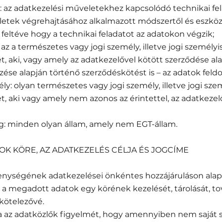
ás: az adatkezelési műveletekhez kapcsolódó technikai fe
etek végrehajtásához alkalmazott módszertől és eszközt
 feltéve hogy a technikai feladatot az adatokon végzik;
: az a természetes vagy jogi személy, illetve jogi személ
, aki, vagy amely az adatkezelővel kötött szerződése ala
ése alapján történő szerződéskötést is – az adatok feldo
ély: olyan természetes vagy jogi személy, illetve jogi s
t, aki vagy amely nem azonos az érintettel, az adatkezel
ág: minden olyan állam, amely nem EGT-állam.
OK KÖRE, AZ ADATKEZELÉS CÉLJA ÉS JOGCÍME
enységének adatkezelései önkéntes hozzájáruláson alap
 megadott adatok egy körének kezelését, tárolását, to
 kötelezővé.
vja az adatközlők figyelmét, hogy amennyiben nem saját