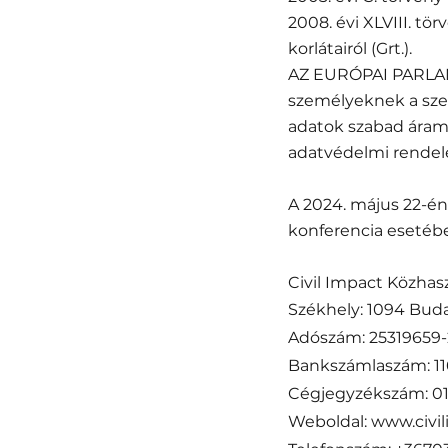
2008. évi XLVIII. tö
korlátairól (Grt.).
AZ EURÓPAI PARLAM
személyeknek a sze
adatok szabad áramlá
adatvédelmi rendel
A 2024. május 22-é
konferencia esetébe
Civil Impact Közhas
Székhely: 1094 Buda
Adószám: 25319659-
Bankszámlaszám: 1
Cégjegyzékszám: 0
Weboldal:
www.civi