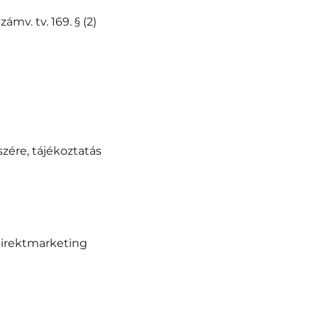
mv. tv. 169. § (2)
zére, tájékoztatás
direktmarketing