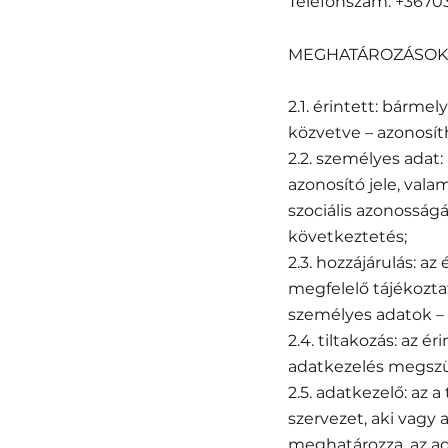
Telefonszám: +367
MEGHATÁROZÁSOK
2.1. érintett: bárme
közvetve – azonosí
2.2. személyes adat:
azonosító jele, valam
szociális azonosságá
következtetés;
2.3. hozzájárulás: a
megfelelő tájékozta
személyes adatok – 
2.4. tiltakozás: az é
adatkezelés megszünt
2.5. adatkezelő: az 
szervezet, aki vagy
meghatározza, az ad