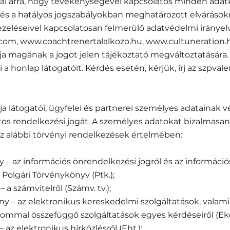
lal arra, hogy tevékenységével kapcsolatos minden adat
 és a hatályos jogszabályokban meghatározott elvárások
ezeléseivel kapcsolatosan felmerülő adatvédelmi irányel
a.com, www.coachtrenertalalkozo.hu, www.cultuneration.
tja magának a jogot jelen tájékoztató megváltoztatására.
ti a honlap látogatóit. Kérdés esetén, kérjük, írj az szpva
ja látogatói, ügyfelei és partnerei személyes adatainak 
tos rendelkezési jogát. A személyes adatokat bizalmasan
az alábbi törvényi rendelkezések értelmében:
ény – az információs önrendelkezési jogról és az informáci
– Polgári Törvénykönyv (Ptk.);
– a számvitelről (Számv. tv.);
vény – az elektronikus kereskedelmi szolgáltatások, valami
ommal összefüggő szolgáltatások egyes kérdéseiről (Eker.
– az elektronikus hírközlésről (Eht.);