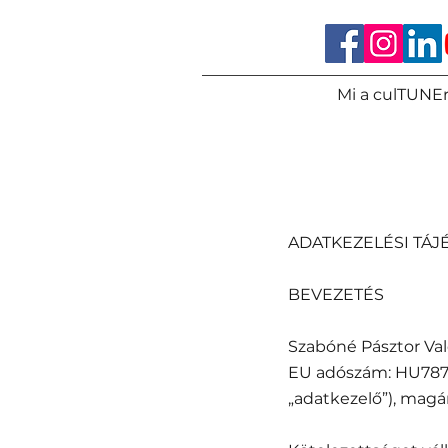
Mi a culTUNEr
ADATKEZELÉSI TÁJ
BEVEZETÉS
Szabóné Pásztor Valé
EU adószám: HU78797
„adatkezelő”), magá