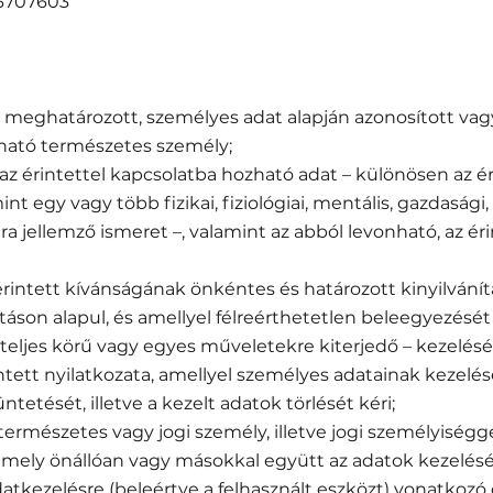
03707603
ly meghatározott, személyes adat alapján azonosított vag
tható természetes személy;
 az érintettel kapcsolatba hozható adat – különösen az ér
int egy vagy több fizikai, fiziológiai, mentális, gazdasági,
ra jellemző ismeret –, valamint az abból levonható, az é
z érintett kívánságának önkéntes és határozott kinyilvání
táson alapul, és amellyel félreérthetetlen beleegyezését
teljes körű vagy egyes műveletekre kiterjedő – kezelésé
rintett nyilatkozata, amellyel személyes adatainak kezelésé
etését, illetve a kezelt adatok törlését kéri;
a természetes vagy jogi személy, illetve jogi személyisé
 amely önállóan vagy másokkal együtt az adatok kezelésé
atkezelésre (beleértve a felhasznált eszközt) vonatkoz