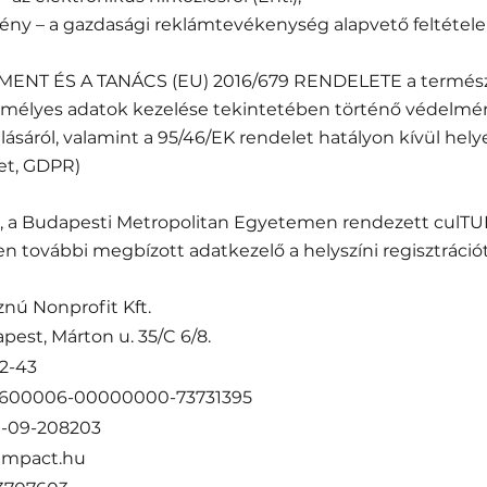
rvény – a gazdasági reklámtevékenység alapvető feltétele
ENT ÉS A TANÁCS (EU) 2016/679 RENDELETE a termés
mélyes adatok kezelése tekintetében történő védelméről
sáról, valamint a 95/46/EK rendelet hatályon kívül helye
et, GDPR)
n, a Budapesti Metropolitan Egyetemen rendezett culTU
n további megbízott adatkezelő a helyszíni regisztráció
znú Nonprofit Kft.
pest, Márton u. 35/C 6/8.
2-43
1600006-00000000-73731395
1-09-208203
limpact.hu