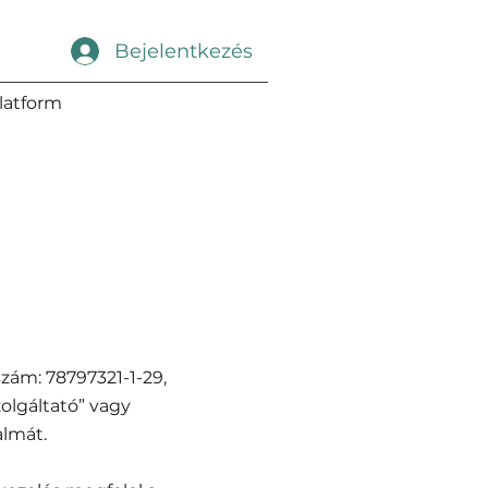
Bejelentkezés
latform
szám: 78797321-1-29,
olgáltató” vagy
almát.