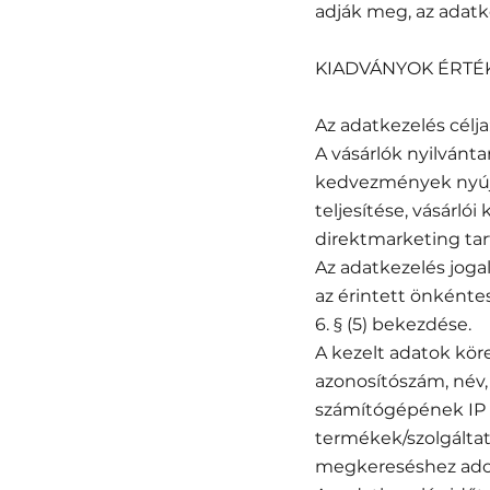
adják meg, az adatk
KIADVÁNYOK ÉRTÉ
Az adatkezelés célja
A vásárlók nyilvánt
kedvezmények nyújtá
teljesítése, vásárlói
direktmarketing tar
Az adatkezelés jogal
az érintett önkéntes 
6. § (5) bekezdése.
A kezelt adatok köre
azonosítószám, név,
számítógépének IP c
termékek/szolgáltatá
megkereséshez adot