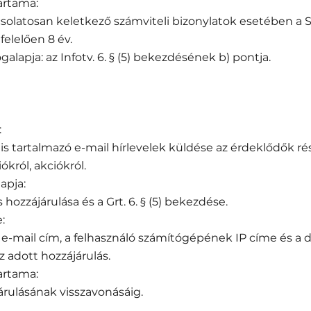
artama:
solatosan keletkező számviteli bizonylatok esetében a Szá
lelően 8 év.
galapja: az Infotv. 6. § (5) bekezdésének b) pontja.
:
s tartalmazó e-mail hírlevelek küldése az érdeklődők rés
ókról, akciókról.
apja:
 hozzájárulása és a Grt. 6. § (5) bekezdése.
:
 e-mail cím, a felhasználó számítógépének IP címe és a 
adott hozzájárulás.
artama:
árulásának visszavonásáig.