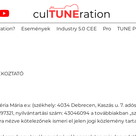
ation?
Események
Industry 5.0 CEE
Pro
TUNE P
ÉKOZTATÓ
ria Mária e.v. (székhely: 4034 Debrecen, Kaszás u. 7. adó
321, nyilvántartási szám: 43046094 a továbbiakban „sz
ra nézve kötelezőnek ismeri el jelen jogi közlemény tart