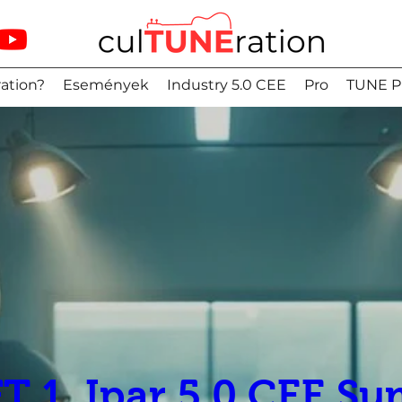
ation?
Események
Industry 5.0 CEE
Pro
TUNE P
T 1. Ipar 5.0 CEE S