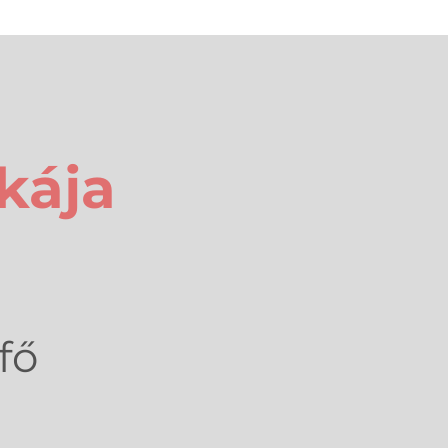
kája
fő