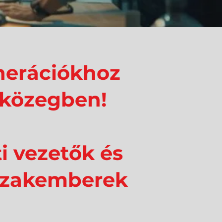
nerációkhoz
 közegben!
ti vezetők és
ő szakemberek