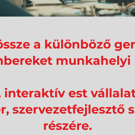
össze a különböző ge
mbereket munkahelyi
interaktív est vállala
r, szervezetfejleszt
részére.