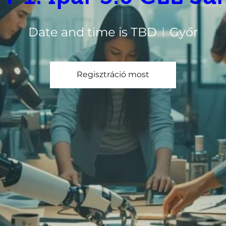
Date and time is TBD
Győr
Regisztráció most