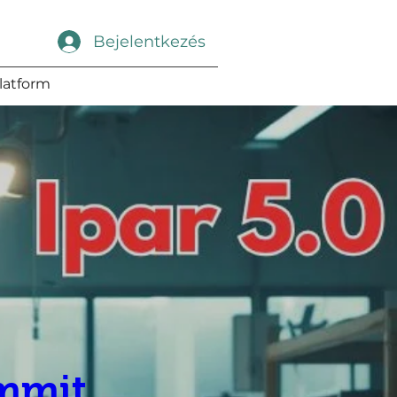
Bejelentkezés
latform
ummit