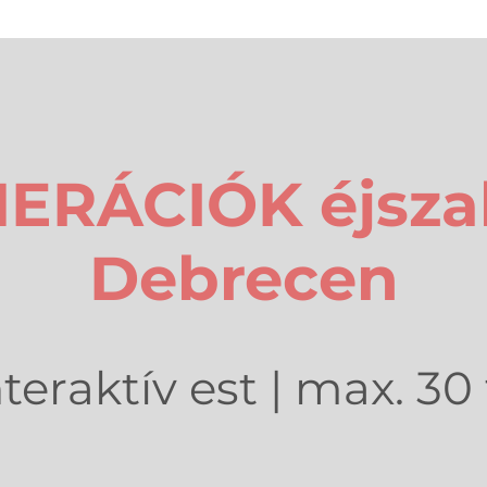
ERÁCIÓK éjsza
Debrecen
nteraktív est | max. 30 