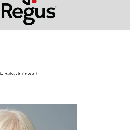
ív helyszínünkön!