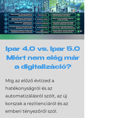
Ipar 4.0 vs. Ipar 5.0
Miért nem elég már
a digitalizáció?
Míg az előző évtized a
hatékonyságról és az
automatizálásról szólt, az új
korszak a rezilienciáról és az
emberi tényezőről szól.