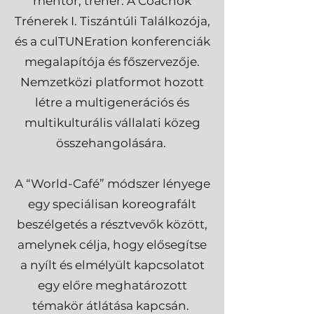
mentor, tréner. A Coachok
Trénerek I. Tiszántúli Találkozója,
és a culTUNEration konferenciák
megalapítója és főszervezője.
Nemzetközi platformot hozott
létre a multigenerációs és
multikulturális vállalati közeg
összehangolására. ​
A “World-Café” módszer lényege
egy speciálisan koreografált
beszélgetés a résztvevők között,
amelynek célja, hogy elősegítse
a nyílt és elmélyült kapcsolatot
egy előre meghatározott
témakör átlátása kapcsán.