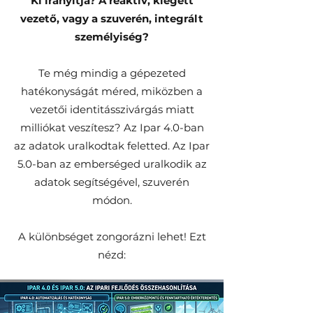
Ki irányítja? A reaktív, kiégett
vezető, vagy a szuverén, integrált
személyiség?
Te még mindig a gépezeted
hatékonyságát méred, miközben a
vezetői identitásszivárgás miatt
milliókat veszítesz? Az Ipar 4.0-ban
az adatok uralkodtak feletted. Az Ipar
5.0-ban az emberséged uralkodik az
adatok segítségével, szuverén
módon.
A különbséget zongorázni lehet! Ezt
nézd: