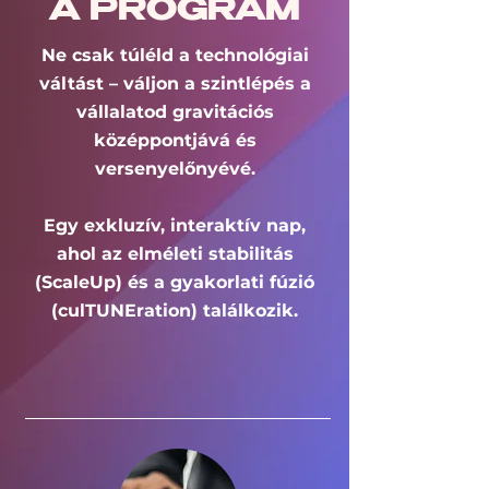
A PROGRAM
Ne csak túléld a technológiai
váltást – váljon a szintlépés a
vállalatod gravitációs
középpontjává és
versenyelőnyévé.
Egy exkluzív, interaktív nap,
ahol az elméleti stabilitás
(ScaleUp) és a gyakorlati fúzió
(culTUNEration) találkozik.​