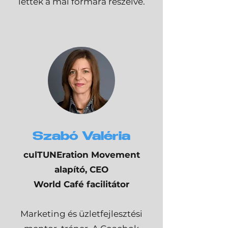
lettek a mai formára reszelve.
Szabó Valéria
culTUNEration Movement
alapító, CEO
World Café facilitátor
Marketing és üzletfejlesztési