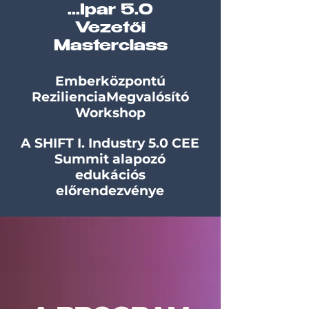
...Ipar 5.0
Vezetői
Masterclass
Emberközpontú
Reziliencia
Megvalósító
Workshop
A SHIFT I. Industry 5.0 CEE
Summit alapozó
edukációs
előrendezvénye