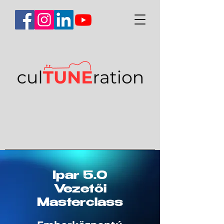
Ipar 5.0
Vezetői
Masterclass