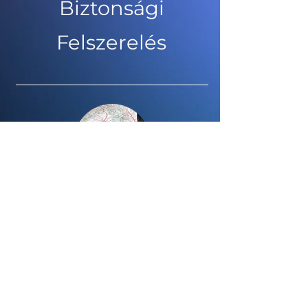
Biztonsági
Felszerelés
Iránytű =
Alapértékek
A döntési szűrő, ami
megspórolja az állandó