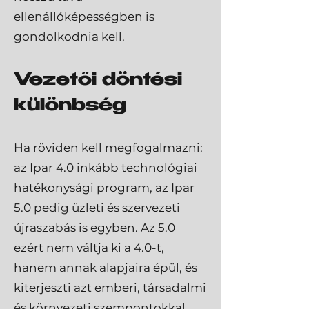
ellenállóképességben is
gondolkodnia kell.
Vezetői döntési
különbség
Ha röviden kell megfogalmazni:
az Ipar 4.0 inkább technológiai
hatékonysági program, az Ipar
5.0 pedig üzleti és szervezeti
újraszabás is egyben. Az 5.0
ezért nem váltja ki a 4.0-t,
hanem annak alapjaira épül, és
kiterjeszti azt emberi, társadalmi
és környezeti szempontokkal.