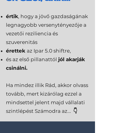
é
rtik
, hogy a jövő gazdaságának
legnagyobb versenytényezője a
vezetői reziliencia és
szuverenitás
érettek
az Ipar 5.0 shiftre,
és az első pillanattól
jól akarják
csinálni.
Ha mindez illik Rád, akkor olvass
tovább, mert kizárólag ezzel a
mindsettel jelent majd vállalati
szintlépést Számodra az...
👇