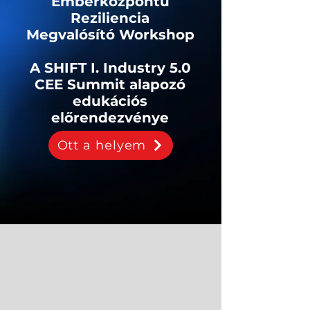
Emberközpontú
Reziliencia
Megvalósító Workshop
A SHIFT I. Industry 5.0
CEE Summit alapozó
edukációs
előrendezvénye
Ott a helyem