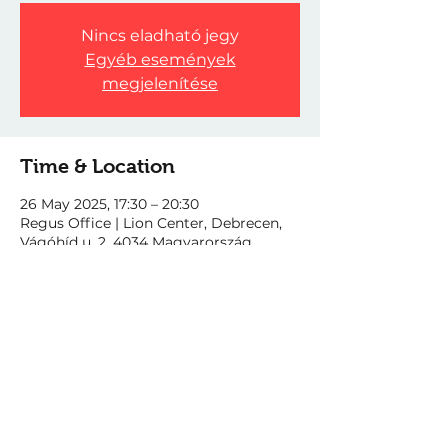
Nincs eladható jegy
Egyéb események
megjelenítése
Time & Location
26 May 2025, 17:30 – 20:30
Regus Office | Lion Center, Debrecen,
Vágóhíd u. 2, 4034 Magyarország
This event has a group. You’re welcome
to join the group once you register for
the event.
Share this event