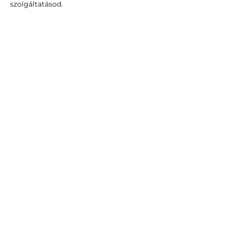
szolgáltatásod.
Your Instructor
Szabó Valéria
marketing és üzletfejlesztő mentro,
tréner. A Coach Marketing Suli
alapítója.
0.0 / 5 (0)
Comments