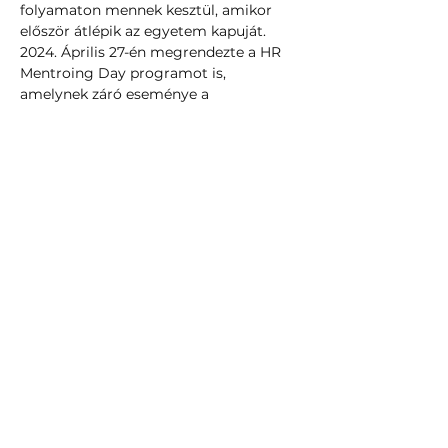
folyamaton mennek kesztül, amikor 
először átlépik az egyetem kapuját. 
2024. Április 27-én megrendezte a HR 
Mentroing Day programot is, 
amelynek záró eseménye a 
culTUNEration talkshow volt.
Your Instructor
Dr. habil. Szabó Szilvia Ph.D
HR tanácsadó mester szak vezető,
Budapesti Metropolitan Egyetem