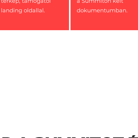
térkép, támogatói
a Summiton kelt
landing oldallal.
dokumentumban.