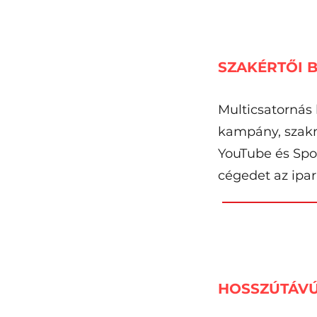
SZAKÉRTŐI 
Multicsatornás
kampány, szakm
YouTube és Spot
cégedet az ipa
HOSSZÚTÁVÚ