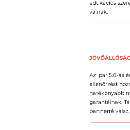
edukációs szere
válnak.
JÖVŐÁLLÓSÁG 
Az Ipar 5.0-ás é
ellenőrzést hoz
hatékonyabb mű
garantálnak. T
partnerré válsz.