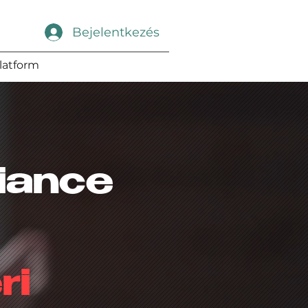
Bejelentkezés
latform
liance
ri