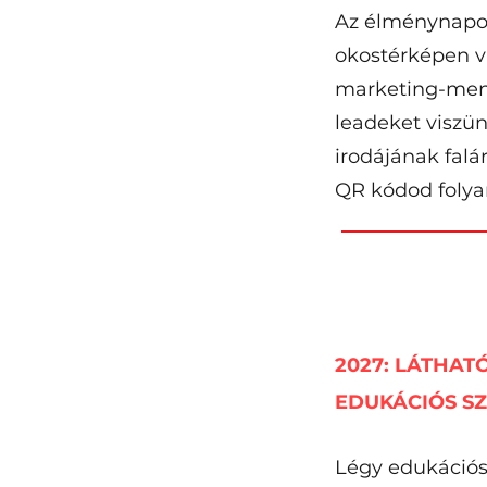
Az élménynapon
okostérképen 
marketing-ment
leadeket viszün
irodájának falá
QR kódod folya
2027: LÁTHAT
EDUKÁCIÓS SZ
Légy edukációs