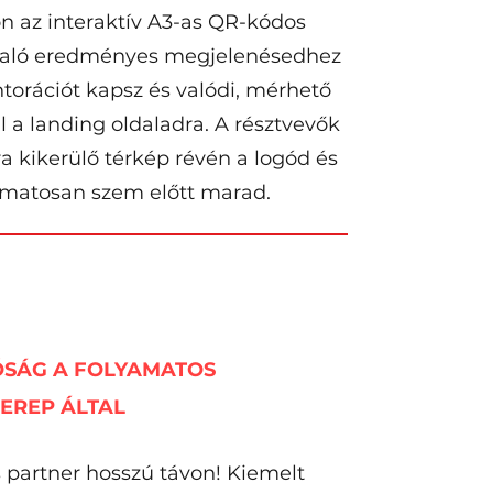
 az interaktív A3-as QR-kódos
való eredményes megjelenésedhez
orációt kapsz és valódi, mérhető
l a landing oldaladra. A résztvevők
ra kikerülő térkép révén a logód és
matosan szem előtt marad.
ÓSÁG A FOLYAMATOS
EREP ÁLTAL
 partner hosszú távon! Kiemelt