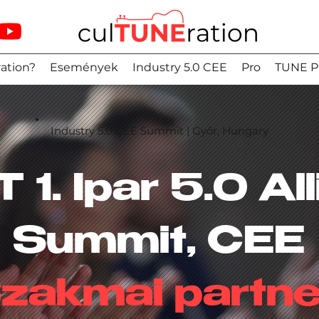
ation?
Események
Industry 5.0 CEE
Pro
TUNE P
Industry 5.0 CEE Summit | Győr, Hungary
 1. Ipar 5.0
Al
Summit, CEE
zakmai partne