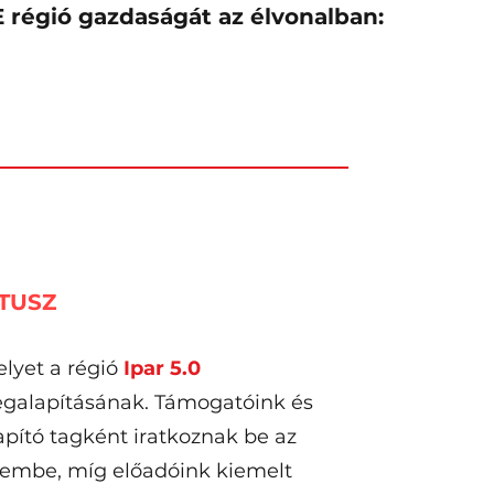
 régió gazdaságát az élvonalban:
TUSZ
lyet a régió
Ipar 5.0
alapításának. Támogatóink és
apító tagként iratkoznak be az
elembe, míg előadóink kiemelt