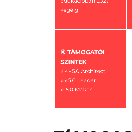
edukációban 2027
végéig.
④ TÁMOGATÓI
SZINTEK
⭐⭐⭐5.0 Architect
⭐⭐5.0 Leader
⭐ 5.0 Maker