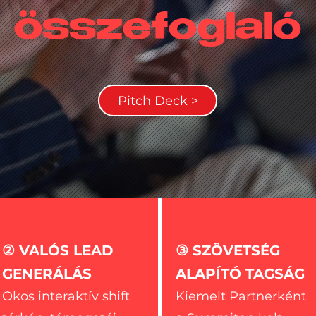
összefoglaló
Pitch Deck >
② VALÓS LEAD
③ SZÖVETSÉG
GENERÁLÁS
ALAPÍTÓ TAGSÁG
Okos interaktív shift
Kiemelt Partnerként