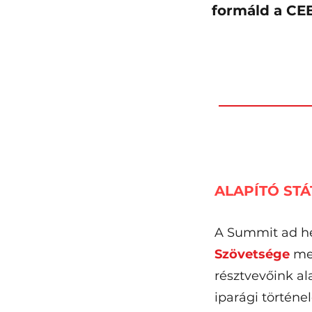
formáld a CEE
ALAPÍTÓ STÁ
A Summit ad he
Szövetsége
meg
résztvevőink al
iparági történ