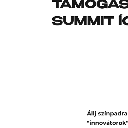
TÁMOGAS
SUMMIT Í
Állj színpadr
"innovátorok"