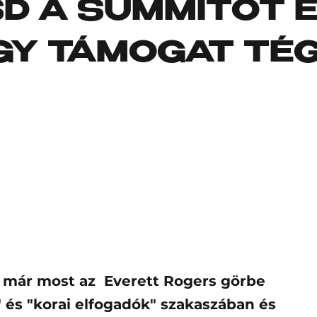
D A SUMMITOT É
GY TÁMOGAT TÉ
a már most az Everett Rogers görbe
 és "korai elfogadók" szakaszában és