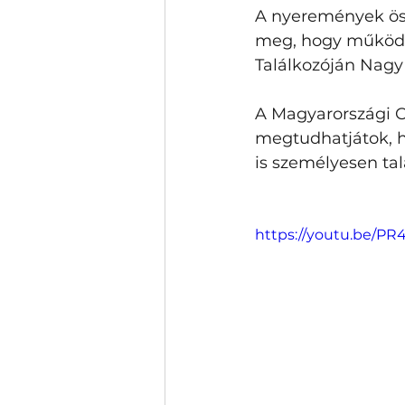
A nyeremények össz
meg, hogy működik,
Találkozóján Nagy 
A Magyarországi C
megtudhatjátok, h
is személyesen ta
https://youtu.be/