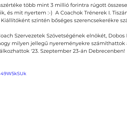
értéke több mint 3 millió forintra rúgott összes
 és mit nyertem :-)  A Coachok Trénerek I. Tiszán
Kiállítóként szintén bőséges szerencsekerékre szá
oach Szervezetek Szövetségének elnökét, Dobos El
ogy milyen jellegű nyereményekre számíthattok a
lálkozhattok '23. Szeptember 23-án Debrecenben!
PR449W5kSUk