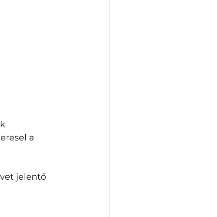
k 
eresel a 
et jelentő 