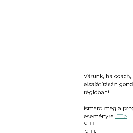
Várunk, ha coach,
elsajátításán gondo
régióban! 
Ismerd meg a progr
eseményre 
ITT >
CTT I
CTT I.