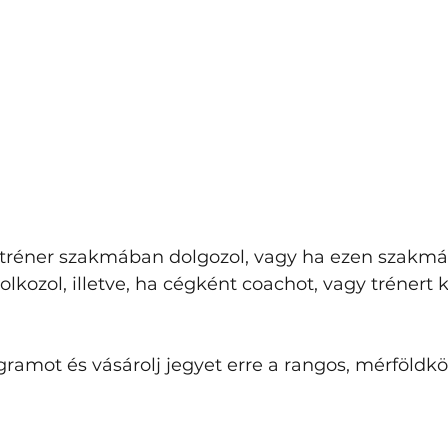
 tréner szakmában dolgozol, vagy ha ezen szakmá
lkozol, illetve, ha cégként coachot, vagy trénert k
amot és vásárolj jegyet erre a rangos, mérföldköv