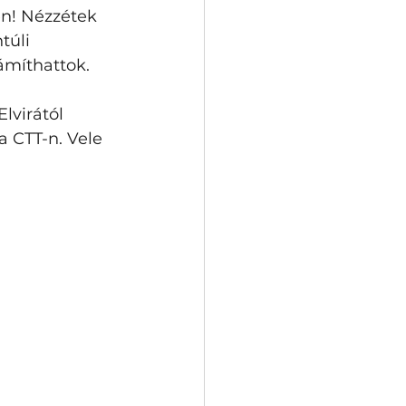
en! Nézzétek 
túli 
míthattok.   
virától 
 CTT-n. Vele 