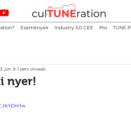
ation?
Események
Industry 5.0 CEE
Pro
TUNE P
. jún. 9.
1 perc olvasás
 nyer!
QV_tkYDm1w