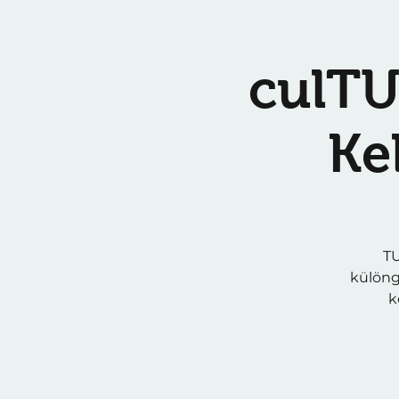
culTU
Ke
TU
különg
k