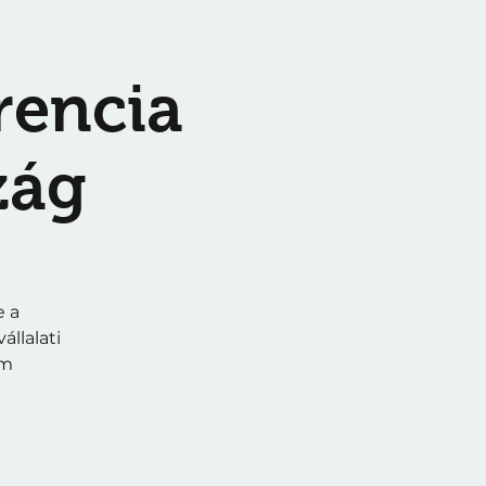
rencia
zág
e a
llalati
em