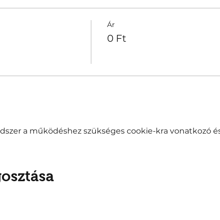
Ár
0 Ft
endszer a működéshez szükséges cookie-kra vonatkozó és 
osztása