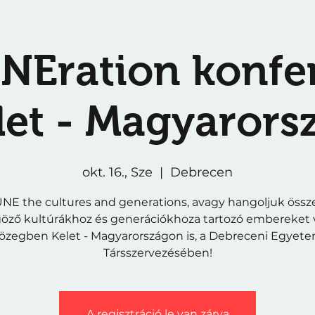
NEration konfe
let - Magyarors
okt. 16., Sze
  |  
Debrecen
NE the cultures and generations, avagy hangoljuk össz
öző kultúrákhoz és generációkhoza tartozó embereket vá
özegben Kelet - Magyarországon is, a Debreceni Egyet
Társszervezésében!
A regisztráció le van zárva