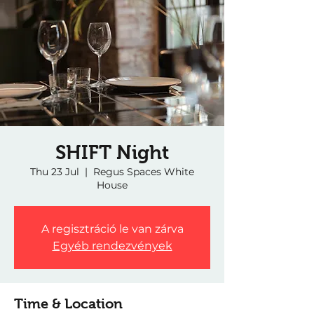
SHIFT Night
Thu 23 Jul
  |  
Regus Spaces White
House
A regisztráció le van zárva
Egyéb rendezvények
Time & Location