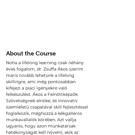
About the Course
Noha a lifelong learning csak néhány 
éves fogalom, dr. Zsuffa Ákos szerint 
máris tovább lehetünk a lifelong 
skillingre, ami még pontosabban 
kifejezi a piaci igényekre való 
felkészülést. Ákos a Felnőttképzők 
Szövetségnek elnöke, és innovatív 
szemléletű csapatával skill fejlesztéssel 
foglalkozik, méghozzá a kékgalléros 
munkavallalók körében. Azt vallja 
ugyanis, hogy azon munkatársak 
hatékonyságát kell növelni, akik az 