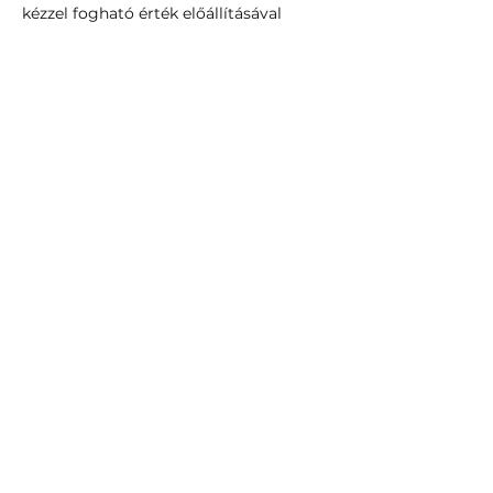
kézzel fogható érték előállításával 
foglalkoznak.
Your Instructor
dr.Zsuffa Ákos
CEO, Partner at PractiWork, cégvezető
Learning Innovation
5/0.0 (0)
Comments