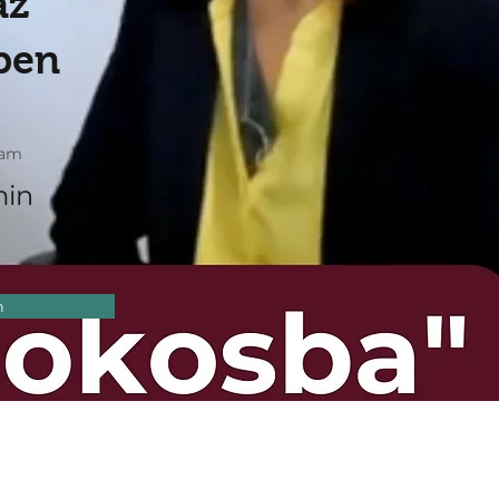
az
tben
tam
min
m