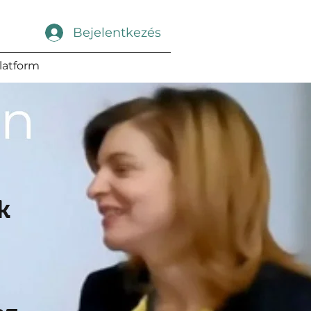
Bejelentkezés
latform
k