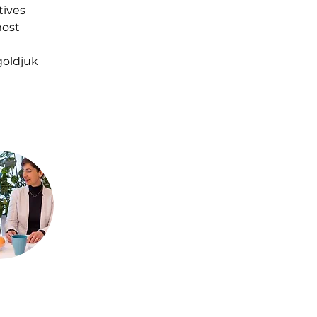
ives 
ost 
 
oldjuk 