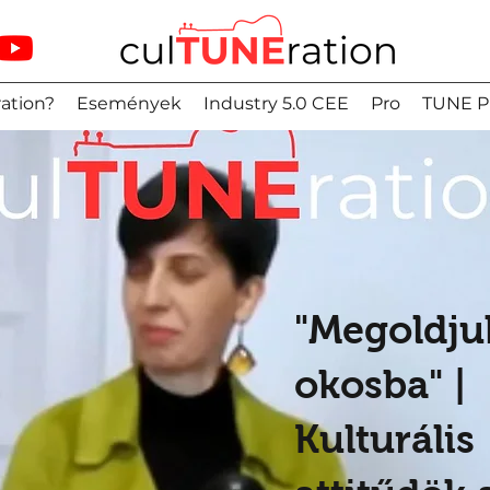
ation?
Események
Industry 5.0 CEE
Pro
TUNE P
"Megoldju
okosba" |
Kulturális