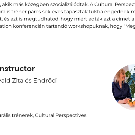
 akik más közegben szocializálódtak. A Cultural Perspect
urális tréner páros sok éves tapasztalatukba engednek m
st, és azt is megtudhatod, hogy miért adták azt a címet a
ation konferencián tartandó workshopuknak, hogy "Meg
 
nstructor
ald Zita és Endrődi
rális trénerek, Cultural Perspectives