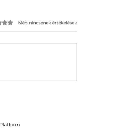
 kapott az 5-ből.
Még nincsenek értékelések
Platform