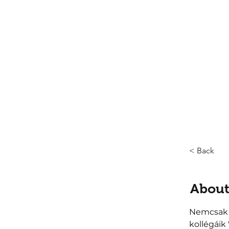
< Back
About
Nemcsak a
kollégáik