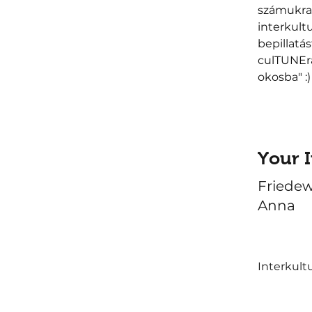
számukra,
interkult
bepillatá
culTUNEr
okosba" :)
Your I
Friedew
Anna
Interkultu