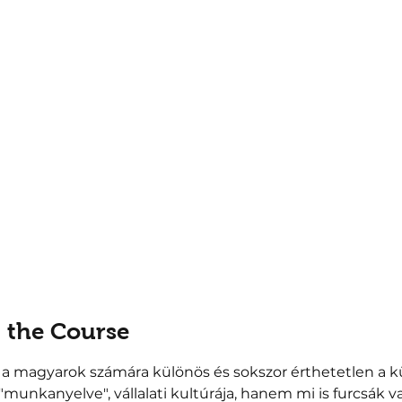
 the Course
 magyarok számára különös és sokszor érthetetlen a kül
 "munkanyelve", vállalati kultúrája, hanem mi is furcsák 