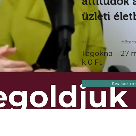
attitűdök 
üzleti éle
Ár
Időtar
Tagokna
27 
k 0 Ft
Kiválaszto