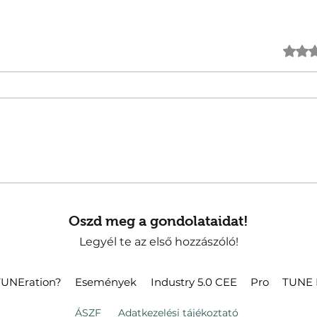
0 csillagot
Oszd meg a gondolataidat!
Legyél te az első hozzászóló!
TUNEration?
Események
Industry 5.0 CEE
Pro
TUNE 
Á
SZF
Adatkezelés
i tájékoztató