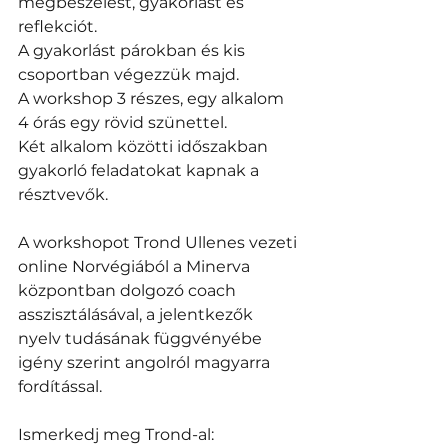
megbeszélést, gyakorlást és 
reflekciót.
A gyakorlást párokban és kis 
csoportban végezzük majd. 
A workshop 3 részes, egy alkalom 
4 órás egy rövid szünettel. 
Két alkalom közötti időszakban 
gyakorló feladatokat kapnak a 
résztvevők.  
A workshopot Trond Ullenes vezeti 
online Norvégiából a Minerva 
központban dolgozó coach 
asszisztálásával, a jelentkezők 
nyelv tudásának függvényébe 
igény szerint angolról magyarra 
fordítással. 
Ismerkedj meg Trond-al: