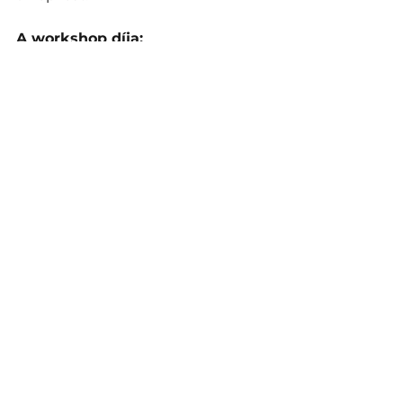
A workshop díja: 
3 x br. 25.000 Ft
Jelentkezz az űrlap kitöltésével: 
https://forms.gle/MhDF53KHtaJAj8
Re6
Az összes
Kapcsolódó
megtekintése
bejegyzések