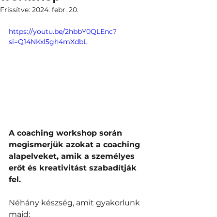
Frissítve:
2024. febr. 20.
https://youtu.be/2hbbY0QLEnc?
si=Q14NKxl5gh4mXdbL
A coaching workshop során 
megismerjük azokat a coaching 
alapelveket, amik a személyes 
erőt és kreativitást szabadítják 
fel.
Néhány készség, amit gyakorlunk 
majd: 