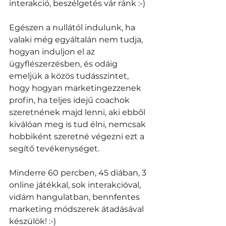
interakció, beszélgetés vár ránk :-)
Egészen a nullától indulunk, ha 
valaki még egyáltalán nem tudja, 
hogyan induljon el az 
ügyflészerzésben, és odáig 
emeljük a közös tudásszintet, 
hogy hogyan marketingezzenek 
profin, ha teljes idejű coachok 
szeretnének majd lenni, aki ebből 
kiválóan meg is tud élni, nemcsak 
hobbiként szeretné végezni ezt a 
segítő tevékenységet. 
Minderre 60 percben, 45 diában, 3 
online játékkal, sok interakcióval, 
vidám hangulatban, bennfentes 
marketing módszerek átadásával 
készülök! :-)