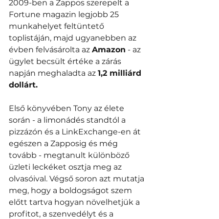
2009-ben a Zappos szerepelt a 
Fortune magazin legjobb 25 
munkahelyet feltüntető 
toplistáján, majd ugyanebben az 
évben felvásárolta az 
Amazon
 - az 
ügylet becsült értéke a zárás 
napján meghaladta az 
1,2 milliárd 
dollárt.
Első könyvében Tony az élete 
során - a limonádés standtól a 
pizzázón és a LinkExchange-en át 
egészen a Zapposig és még 
tovább - megtanult különböző 
üzleti leckéket osztja meg az 
olvasóival. Végső soron azt mutatja 
meg, hogy a boldogságot szem 
előtt tartva hogyan növelhetjük a 
profitot, a szenvedélyt és a 