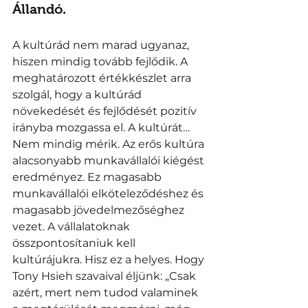
Állandó. 
A kultúrád nem marad ugyanaz, 
hiszen mindig tovább fejlődik. A 
meghatározott értékkészlet arra 
szolgál, hogy a kultúrád 
növekedését és fejlődését pozitív 
irányba mozgassa el. A kultúrát… 
Nem mindig mérik. Az erős kultúra 
alacsonyabb munkavállalói kiégést 
eredményez. Ez magasabb 
munkavállalói elköteleződéshez és 
magasabb jövedelmezőséghez 
vezet. A vállalatoknak 
összpontosítaniuk kell 
kultúrájukra. Hisz ez a helyes. Hogy 
Tony Hsieh szavaival éljünk: „Csak 
azért, mert nem tudod valaminek 