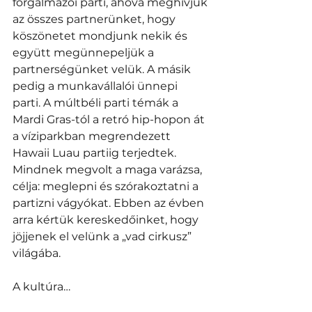
forgalmazói parti, ahova meghívjuk 
az összes partnerünket, hogy 
köszönetet mondjunk nekik és 
együtt megünnepeljük a 
partnerségünket velük. A másik 
pedig a munkavállalói ünnepi 
parti. A múltbéli parti témák a 
Mardi Gras-tól a retró hip-hopon át 
a víziparkban megrendezett 
Hawaii Luau partiig terjedtek. 
Mindnek megvolt a maga varázsa, 
célja: meglepni és szórakoztatni a 
partizni vágyókat. Ebben az évben 
arra kértük kereskedőinket, hogy 
jöjjenek el velünk a „vad cirkusz” 
világába. 
A kultúra… 