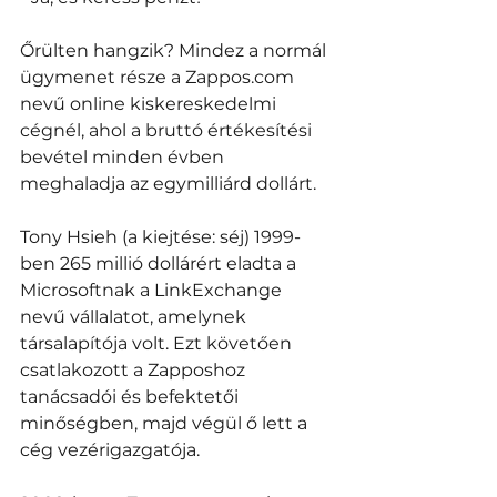
Őrülten hangzik? Mindez a normál 
ügymenet része a Zappos.com 
nevű online kiskereskedelmi 
cégnél, ahol a bruttó értékesítési 
bevétel minden évben 
meghaladja az egymilliárd dollárt. 
Tony Hsieh (a kiejtése: séj) 1999-
ben 265 millió dollárért eladta a 
Microsoftnak a LinkExchange 
nevű vállalatot, amelynek 
társalapítója volt. Ezt követően 
csatlakozott a Zapposhoz 
tanácsadói és befektetői 
minőségben, majd végül ő lett a 
cég vezérigazgatója. 