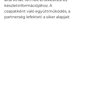
készletinformációjához. A 
csapatként való együttműködés, a 
partnerség lefekteti a siker alapjait. 
A kultúra… 
Valóságos. 
A vállalatodnak kultúrája van. Még 
ha nem is „tervezted” meg. Talán 
nem is kedveled. Vagy épp 
ellenkezőleg, imádod. De ott van, 
valóságos. Lehetsz megfontolt a 
vállalati kultúrád kapcsán. 
Felállíthatsz értékeket, melyekről 
azt szeretnéd, hogy kultúrád 
alapját képezzék. Ez a része 
meglehetősen könnyű. A dolog 