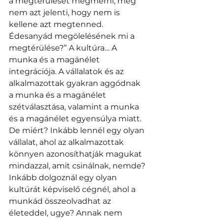
a megtérülését megmérni, még 
nem azt jelenti, hogy nem is 
kellene azt megtenned. 
Édesanyád megölelésének mi a 
megtérülése?” A kultúra… A 
munka és a magánélet 
integrációja. A vállalatok és az 
alkalmazottak gyakran aggódnak 
a munka és a magánélet 
szétválasztása, valamint a munka 
és a magánélet egyensúlya miatt. 
De miért? Inkább lennél egy olyan 
vállalat, ahol az alkalmazottak 
könnyen azonosíthatják magukat 
mindazzal, amit csinálnak, nemde? 
Inkább dolgoznál egy olyan 
kultúrát képviselő cégnél, ahol a 
munkád összeolvadhat az 
életeddel, ugye? Annak nem 