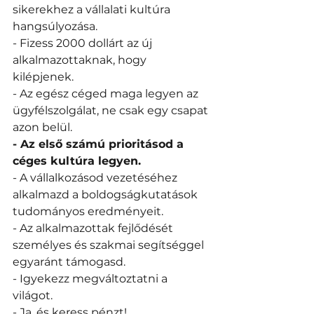
sikerekhez a vállalati kultúra 
hangsúlyozása. 
- Fizess 2000 dollárt az új 
alkalmazottaknak, hogy 
kilépjenek. 
- Az egész céged maga legyen az 
ügyfélszolgálat, ne csak egy csapat 
azon belül. 
- Az első számú prioritásod a 
céges kultúra legyen. 
- A vállalkozásod vezetéséhez 
alkalmazd a boldogságkutatások 
tudományos eredményeit. 
- Az alkalmazottak fejlődését 
személyes és szakmai segítséggel 
egyaránt támogasd. 
- Igyekezz megváltoztatni a 
világot. 
- Ja, és keress pénzt! 