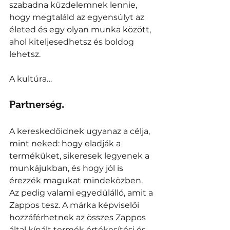
szabadna küzdelemnek lennie, 
hogy megtaláld az egyensúlyt az 
életed és egy olyan munka között, 
ahol kiteljesedhetsz és boldog 
lehetsz. 
A kultúra… 
Partnerség. 
A kereskedőidnek ugyanaz a célja, 
mint neked: hogy eladják a 
terméküket, sikeresek legyenek a 
munkájukban, és hogy jól is 
érezzék magukat mindeközben. 
Az pedig valami egyedülálló, amit a 
Zappos tesz. A márka képviselői 
hozzáférhetnek az összes Zappos 
által kínált termék értékesítési és 