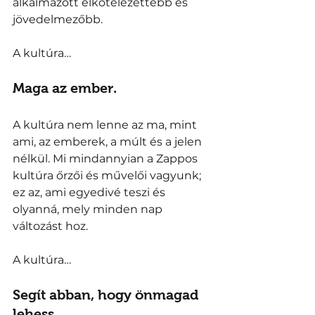
alkalmazott elkötelezettebb és 
jövedelmezőbb. 
A kultúra… 
Maga az ember. 
A kultúra nem lenne az ma, mint 
ami, az emberek, a múlt és a jelen 
nélkül. Mi mindannyian a Zappos 
kultúra őrzői és művelői vagyunk; 
ez az, ami egyedivé teszi és 
olyanná, mely minden nap 
változást hoz. 
A kultúra… 
Segít abban, hogy önmagad 
lehess. 