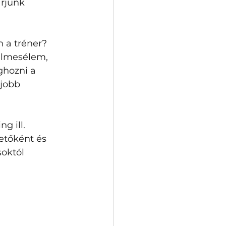
arjunk 
 
n a tréner? 
Elmesélem, 
ghozni a 
gjobb 
g ill. 
etőként és 
soktól 