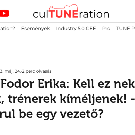
ation?
Események
Industry 5.0 CEE
Pro
TUNE P
3. máj. 24.
2 perc olvasás
Fodor Erika: Kell ez ne
 trénerek kíméljenek! 
rul be egy vezető?