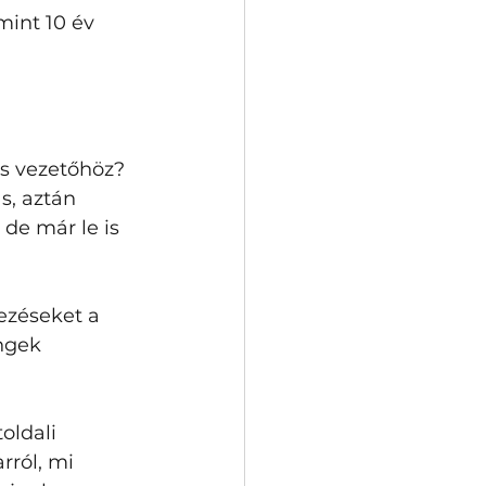
mint 10 év 
ős vezetőhöz? 
, aztán 
de már le is 
ezéseket a 
ngek 
oldali 
ról, mi 