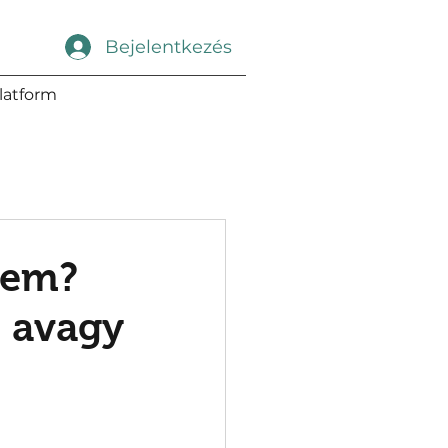
Bejelentkezés
latform
kem?
- avagy