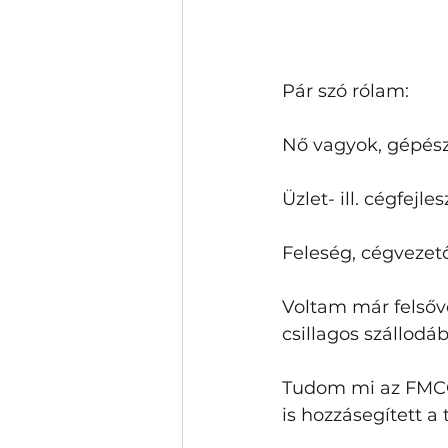
Pár szó rólam:
Nő vagyok, gépész
Üzlet- ill. cégfejle
Feleség, cégvezet
Voltam már felsőve
csillagos szállodáb
Tudom mi az FMCG
is hozzásegített a 