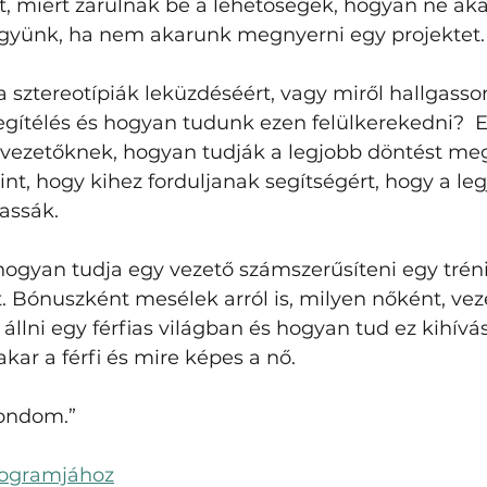
ket, miért zárulnak be a lehetőségek, hogyan ne ak
tegyünk, ha nem akarunk megnyerni egy projektet.
a sztereotípiák leküzdéséért, vagy miről hallgasso
egítélés és hogyan tudunk ezen felülkerekedni?  
 vezetőknek, hogyan tudják a legjobb döntést me
mint, hogy kihez forduljanak segítségért, hogy a le
assák. 
hogyan tudja egy vezető számszerűsíteni egy trénin
 Bónuszként mesélek arról is, milyen nőként, vez
 állni egy férfias világban és hogyan tud ez kihívá
kar a férfi és mire képes a nő. 
mondom.”
programjához