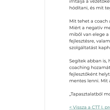
irritálja a vezető
hódítani, és mit 
Mit tehet a coach 
Miért a negatív m
miből van elege a
fejlesztésre, vala
szolgáltatást kaph
Segítek abban is, 
coaching hozamát.
fejlesztőként helyt
mentes lenni. Mit a
„Tapasztalatból 
< Vissza a CTT I. 