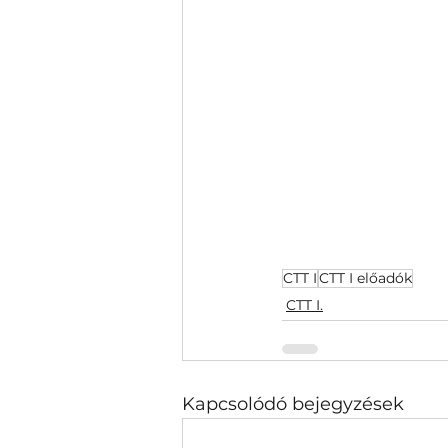
CTT I
CTT I előadók
CTT I.
Kapcsolódó bejegyzések