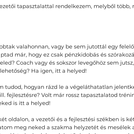
ezetői tapasztalattal rendelkezem, melyből több, 
obtak valahonnan, vagy be sem jutottál egy felel
tad már, hogy ez csak pénzkidobás és szórakozás
eled? Coach vagy és sokszor levegőhöz sem jutsz, 
lehetőség? Ha igen, itt a helyed! 
 tudod, hogyan rázd le a végeláthatatlan jelentk
ll. fejlesztésre? Volt már rossz tapasztalatod tréni
ed is itt a helyed! 
 oldalon, a vezetői és a fejlesztési székben is két
tom meg neked a szakma helyzetét és mesélek ar