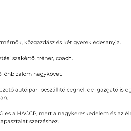
mérnök, közgazdász és két gyerek édesanyja. 
sztési szakértő, tréner, coach. 
ő, önbizalom nagykövet. 
zető autóipari beszállító cégnél, de igazgató is e
an. 
 és a HACCP, mert a nagykereskedelem és az éle
tapasztalat szerzéshez. 