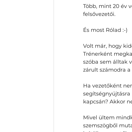
Több, mint 20 év v
felsővezetői. 
És most Rólad :-)
Volt már, hogy kid
Trénerként megkap
szóba sem álltak v
zárult számodra a 
Ha vezetőként nem
segítségnyújtásra i
kapcsán? Akkor nek
Mivel ültem mindkét
szemszögből muta