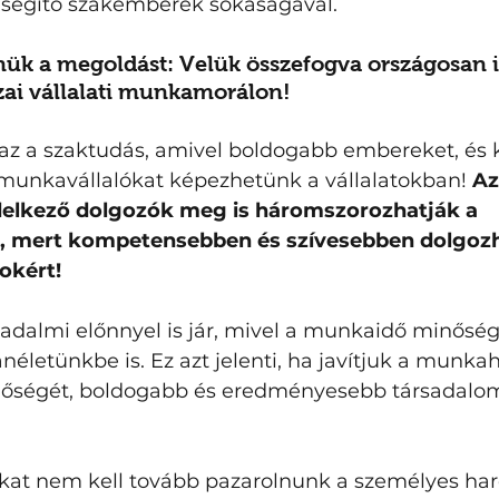
, segítő szakemberek sokaságával. 
ük a megoldást: Velük összefogva országosan i
ai vállalati munkamorálon! 
 az a szaktudás, amivel boldogabb embereket, és k
munkavállalókat képezhetünk a vállalatokban! 
Az
delkező dolgozók meg is háromszorozhatják a 
 mert kompetensebben és szívesebben dolgozh
okért! 
adalmi előnnyel is jár, mivel a munkaidő minőség
néletünkbe is. Ez azt jelenti, ha javítjuk a munkah
nőségét, boldogabb és eredményesebb társadalo
at nem kell tovább pazarolnunk a személyes har