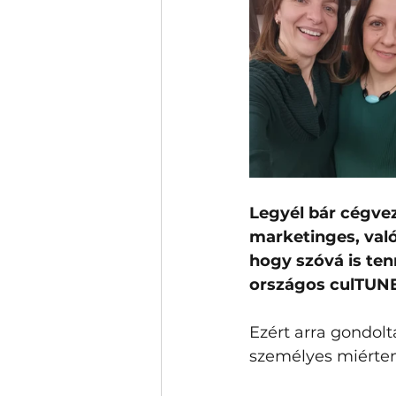
Legyél bár cégvez
marketinges, való
hogy szóvá is ten
országos culTUNE
Ezért arra gondol
személyes miérte