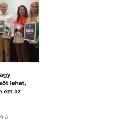
vagy 
őt lehet, 
 ezt az 
m a 