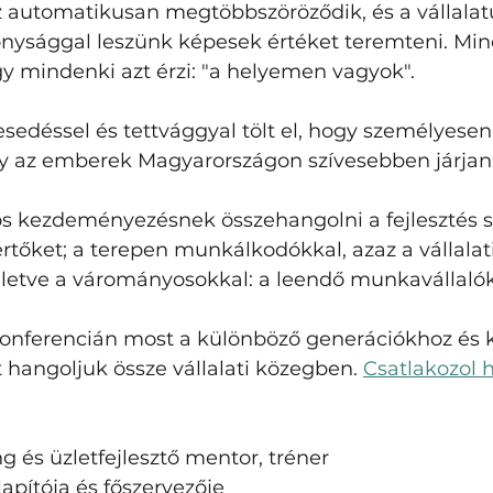
 az automatikusan megtöbbszöröződik, és a vállala
nysággal leszünk képesek értéket teremteni. Min
y mindenki azt érzi: "a helyemen vagyok".
edéssel és tettvággyal tölt el, hogy személyesen 
gy az emberek Magyarországon szívesebben járjan
os kezdeményezésnek összehangolni a fejlesztés s
rtőket; a terepen munkálkodókkal, azaz a vállalati
 illetve a várományosokkal: a leendő munkavállalók
onferencián most a különböző generációkhoz és 
hangoljuk össze vállalati közegben. 
Csatlakozol 
g és üzletfejlesztő mentor, tréner
apítója és főszervezője