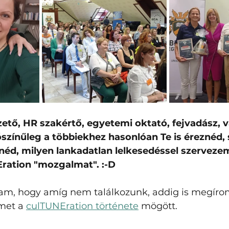
ető, HR szakértő, egyetemi oktató, fejvadász, 
színűleg a többiekhez hasonlóan Te is éreznéd, s
néd, milyen lankadatlan lelkesedéssel szervezem
ration "mozgalmat". :-D 
tam, hogy amíg nem találkozunk, addig is megíro
met a 
culTUNEration története
 mögött.