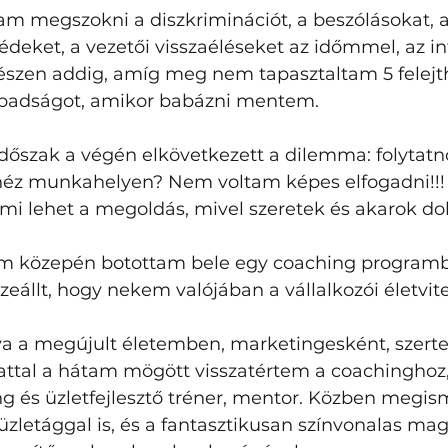
m megszokni a diszkriminációt, a beszólásokat, 
deket, a vezetői visszaéléseket az időmmel, az in
észen addig, amíg meg nem tapasztaltam 5 felejt
zabadságot, amikor babázni mentem.
dőszak a végén elkövetkezett a dilemma: folytatno
éz munkahelyen? Nem voltam képes elfogadni!!!
mi lehet a megoldás, mivel szeretek és akarok dol
m közepén botottam bele egy coaching programba
zeállt, hogy nekem valójában a vállalkozói életvite
a a megújult életemben, marketingesként, szert
attal a hátam mögött visszatértem a coachinghoz,
ng és üzletfejlesztő tréner, mentor. Közben megi
 üzletággal is, és a fantasztikusan színvonalas mag