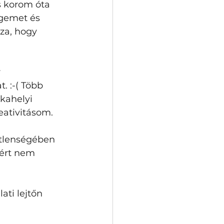
s korom óta 
gemet és 
a, hogy 
 
 :-( Több 
kahelyi 
eativitásom.
etlenségében 
ért nem 
ti lejtőn 