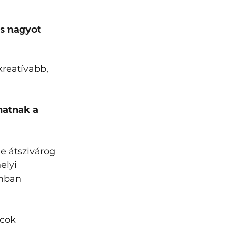
s nagyot 
reatívabb, 
 
atnak a 
e átszivárog 
elyi 
mban 
cok 