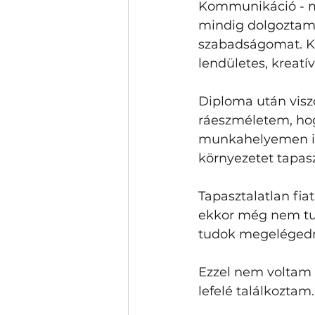
Kommunikáció - mé
mindig dolgoztam 
szabadságomat. K
lendületes, kreatív
Diploma után viszo
ráeszméletem, hogy
munkahelyemen is 
környezetet tapas
Tapasztalatlan fia
ekkor még nem tu
tudok megelégedni 
Ezzel nem voltam 
lefelé találkozta