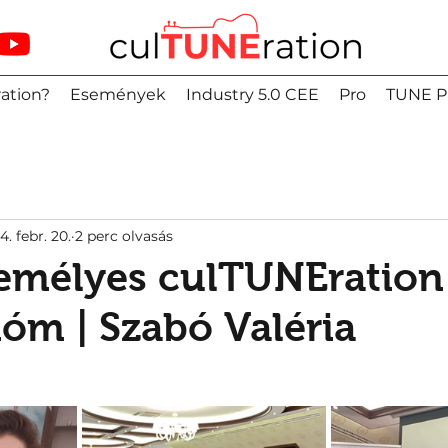
ation?
Események
Industry 5.0 CEE
Pro
TUNE P
4. febr. 20.
2 perc olvasás
zemélyes culTUNEration
óm | Szabó Valéria