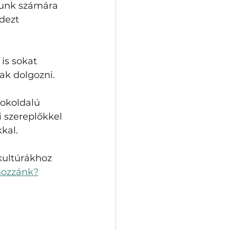
tunk számára 
dezt 
is sokat 
ak dolgozni.
okoldalú 
 szereplőkkel 
kal.
kultúrákhoz 
hozzánk?