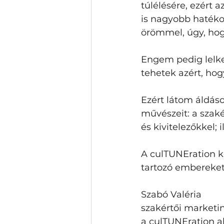
túlélésére, ezért
is nagyobb hatéko
örömmel, úgy, hog
Engem pedig lelkes
tehetek azért, ho
Ezért látom áldás
művészeit: a szaké
és kivitelezőkkel;
A culTUNEration k
tartozó embereket 
Szabó Valéria
szakértői marketin
a culTUNEration al