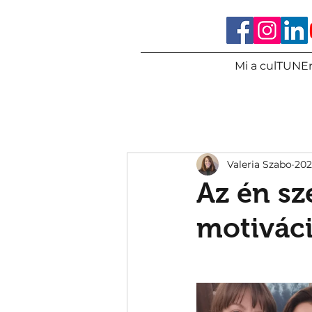
Mi a culTUNEr
Valeria Szabo
202
Az én s
motiváci