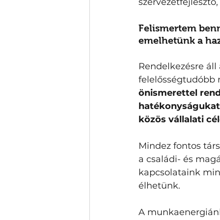
szervezetfejlesztő
Felismertem benn
emelhetünk a haz
Rendelkezésre áll
felelősségtudóbb 
önismerettel ren
hatékonyságukat,
közös vállalati cél
Mindez fontos társ
a családi- és magá
kapcsolataink mi
élhetünk. 
A munkaenergiánk