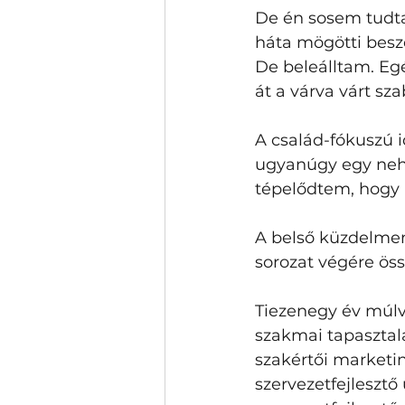
De én sosem tudta
háta mögötti beszé
De beleálltam. Eg
át a várva várt s
A család-fókuszú i
ugyanúgy egy neh
tépelődtem, hogy 
A belső küzdelme
sorozat végére öss
Tiezenegy év múlv
szakmai tapasztal
szakértői marketi
szervezetfejlesztő