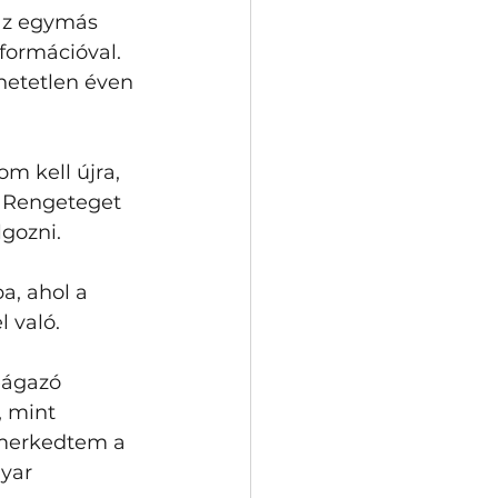
az egymás 
formációval. 
hetetlen éven 
m kell újra, 
 Rengeteget 
gozni.
, ahol a 
l való.
eágazó 
 mint 
smerkedtem a 
yar 