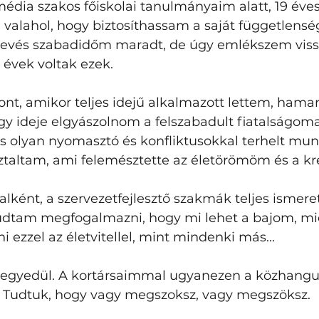
dia szakos főiskolai tanulmányaim alatt, 19 éve
valahol, hogy biztosíthassam a saját függetlensé
evés szabadidőm maradt, de úgy emlékszem vissz
 évek voltak ezek. 
nt, amikor teljes idejű alkalmazott lettem, hamar
 ideje elgyászolnom a felszabadult fiatalságomat.
olyan nyomasztó és konfliktusokkal terhelt mun
ztaltam, ami felemésztette az életörömöm és a kr
talként, a szervezetfejlesztő szakmák teljes ismer
dtam megfogalmazni, hogy mi lehet a bajom, mi
ezzel az életvitellel, mint mindenki más...
egyedül. A kortársaimmal ugyanezen a közhangula
m. Tudtuk, hogy vagy megszoksz, vagy megszöksz. 