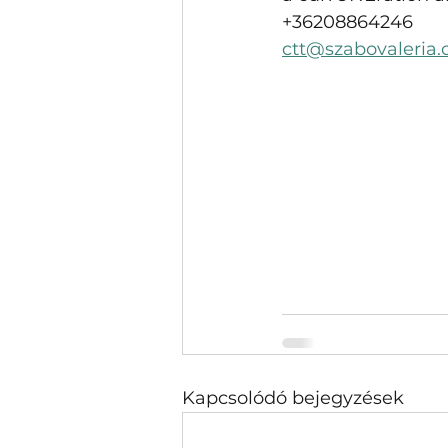
+36208864246
ctt@szabovaleria
Kapcsolódó bejegyzések